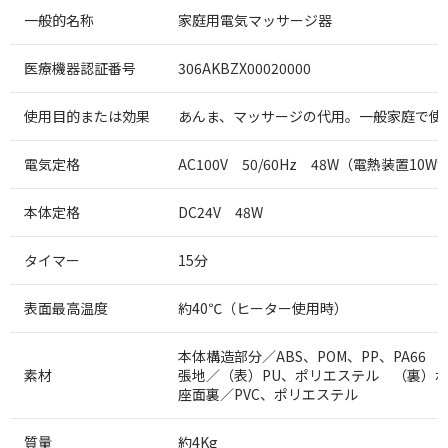
一般的名称
家庭用電気マッサージ器
医療機器認証番号
306AKBZX00020000
使用目的または効果
あんま、マッサージの代用。一般家庭で使
電気定格
AC100V 50/60Hz 48W（電熱装置10W
本体定格
DC24V 48W
タイマー
15分
表面最高温度
約40℃（ヒーター使用時）
本体構造部分／ABS、POM、PP、PA66
素材
張地／（表）PU、ポリエステル （裏）
座面裏／PVC、ポリエステル
質量
約4Kg