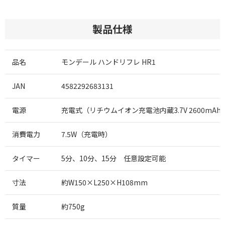
製品仕様
品名
モンデール ハンドリフレ HR1
JAN
4582292683131
電源
充電式（リチウムイオン充電池内蔵3.7V 2600mAh
消費電力
7.5W（充電時）
タイマー
5分、10分、15分 任意設定可能
寸法
約W150×L250×H108mm
質量
約750g