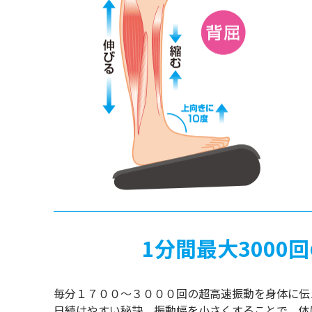
1分間最大3000
毎分１７００〜３０００回の超高速振動を身体に伝
日続けやすい秘訣。振動幅を小さくすることで、体