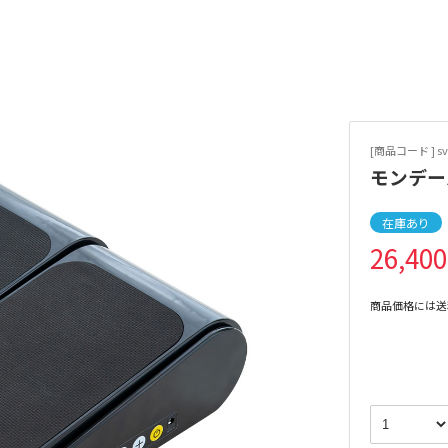
[商品コード ] s
モンデー
在庫あり
26,40
商品価格には送